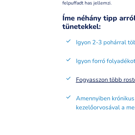
felpuffadt has jellemzi.
Íme néhány tipp arró
tünetekkel:
Igyon 2-3 pohárral tö
Igyon forró folyadéko
Fogyasszon több rosto
Amennyiben krónikus 
kezelőorvosával a me