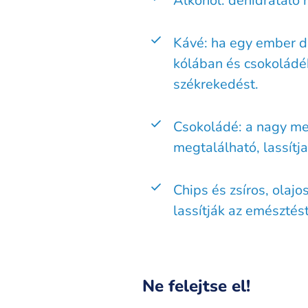
Alkohol: dehidratáló h
Kávé: ha egy ember de
kólában és csokoládéb
székrekedést.
Csokoládé: a nagy me
megtalálható, lassítj
Chips és zsíros, olaj
lassítják az emésztés
Ne felejtse el!