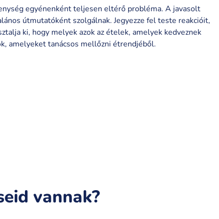
enység egyénenként teljesen eltérő probléma. A javasolt
lános útmutatóként szolgálnak. Jegyezze fel teste reakcióit,
sztalja ki, hogy melyek azok az ételek, amelyek kedveznek
ok, amelyeket tanácsos mellőzni étrendjéből.
seid vannak?