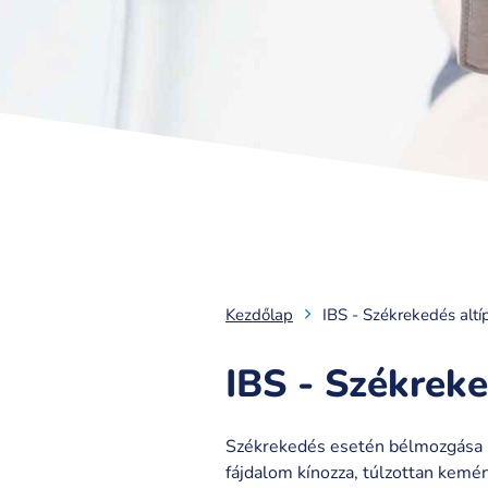
Kezdőlap
IBS - Székrekedés altí
IBS - Székreke
Székrekedés esetén bélmozgása ne
fájdalom kínozza, túlzottan kemé