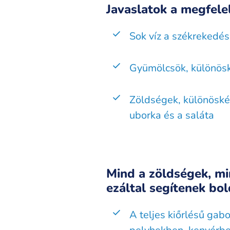
Javaslatok a megfele
Sok víz a székrekedé
Gyümölcsök, különöské
Zöldségek, különöskép
uborka és a saláta
Mind a zöldségek, m
ezáltal segítenek bo
A teljes kiőrlésű gab