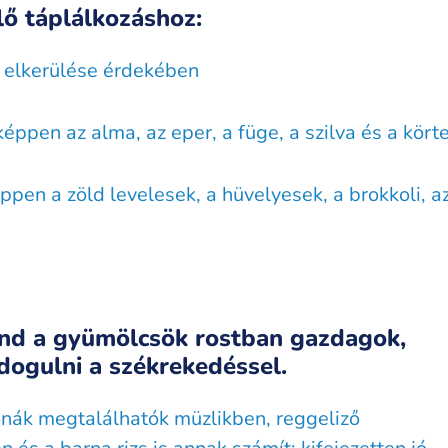
lő táplálkozáshoz:
s elkerülése érdekében
ppen az alma, az eper, a füge, a szilva és a kört
pen a zöld levelesek, a hüvelyesek, a brokkoli, a
ind a gyümölcsök rostban gazdagok,
ldogulni a székrekedéssel.
onák megtalálhatók müzlikben, reggeliző