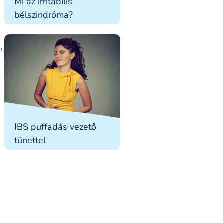
Mi az irritábilis
bélszindróma?
,
IBS puffadás vezető
tünettel