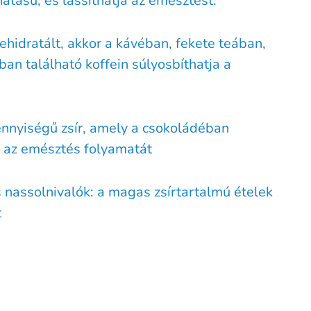
atású, és lassíthatja az emésztést.
hidratált, akkor a kávéban, fekete teában,
an található koffein súlyosbíthatja a
nnyiségű zsír, amely a csokoládéban
a az emésztés folyamatát
os nassolnivalók: a magas zsírtartalmú ételek
t