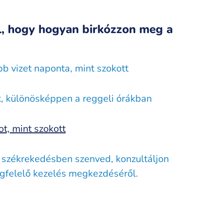
l, hogy hogyan birkózzon meg a
bb vizet naponta, mint szokott
t, különösképpen a reggeli órákban
t, mint szokott
székrekedésben szenved, konzultáljon
gfelelő kezelés megkezdéséről.