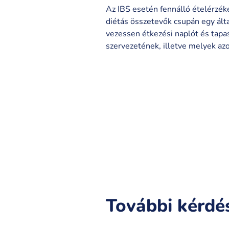
Az IBS esetén fennálló ételérzék
diétás összetevők csupán egy álta
vezessen étkezési naplót és tapa
szervezetének, illetve melyek az
További kérdé