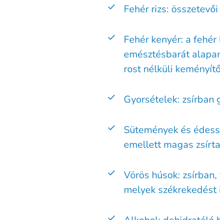
Fehér rizs: összetevői
Fehér kenyér: a fehér 
emésztésbarát alapan
rost nélküli keményítő
Gyorsételek: zsírban
Sütemények és édessé
emellett magas zsírt
Vörös húsok: zsírban,
melyek székrekedést 