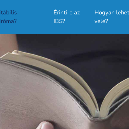
itábilis
Érinti-e az
Hogyan lehet
dróma?
IBS?
vele?