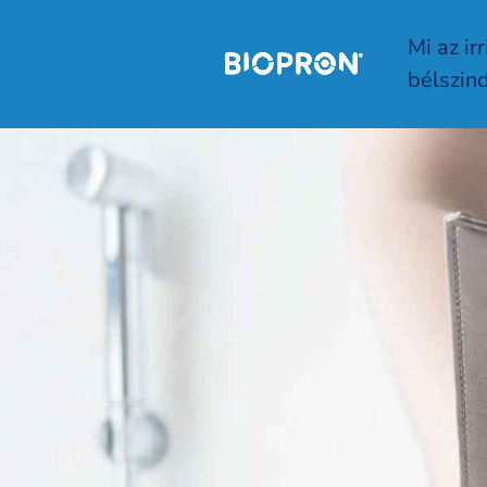
Mi az irr
bélszin