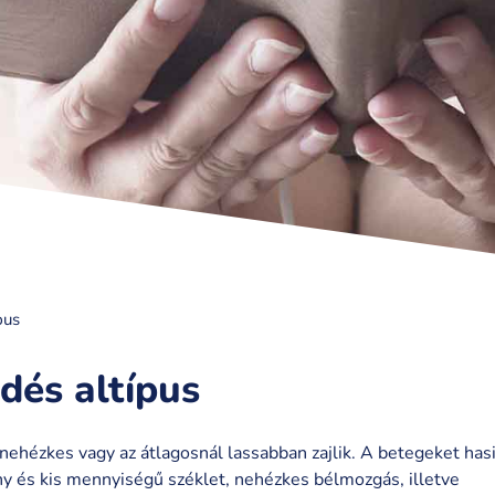
pus
dés altípus
hézkes vagy az átlagosnál lassabban zajlik. A betegeket has
ny és kis mennyiségű széklet, nehézkes bélmozgás, illetve