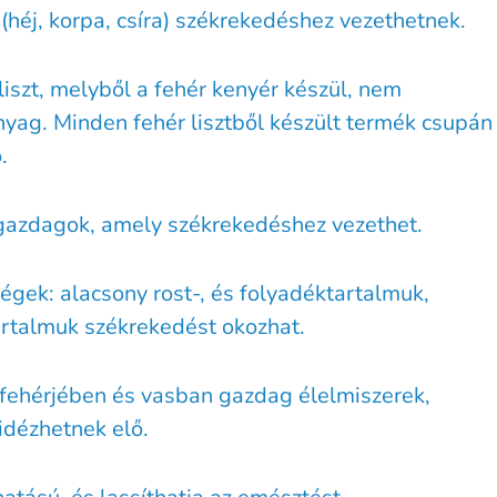
 (héj, korpa, csíra) székrekedéshez vezethetnek.
liszt, melyből a fehér kenyér készül, nem
yag. Minden fehér lisztből készült termék csupán
.
 gazdagok, amely székrekedéshez vezethet.
gek: alacsony rost-, és folyadéktartalmuk,
artalmuk székrekedést okozhat.
 fehérjében és vasban gazdag élelmiszerek,
idézhetnek elő.