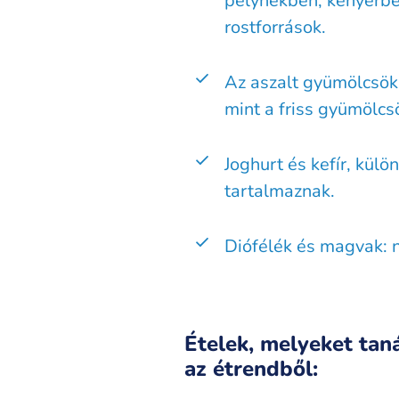
pelyhekben, kenyérben 
rostforrások.
Az aszalt gyümölcsök 
mint a friss gyümölcs
Joghurt és kefír, külö
tartalmaznak.
Diófélék és magvak: 
Ételek, melyeket taná
az étrendből: