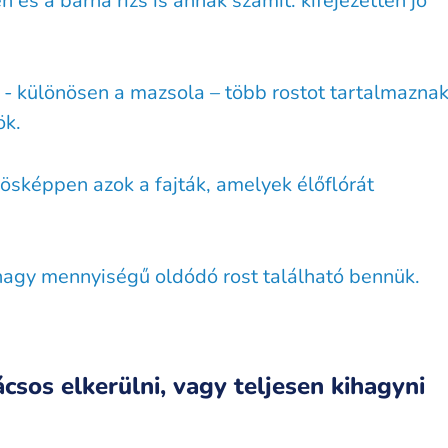
és a barna rizs is annak számít: kifejezetten jó
- különösen a mazsola – több rostot tartalmaznak
ök.
nösképpen azok a fajták, amelyek élőflórát
nagy mennyiségű oldódó rost található bennük.
csos elkerülni, vagy teljesen kihagyni