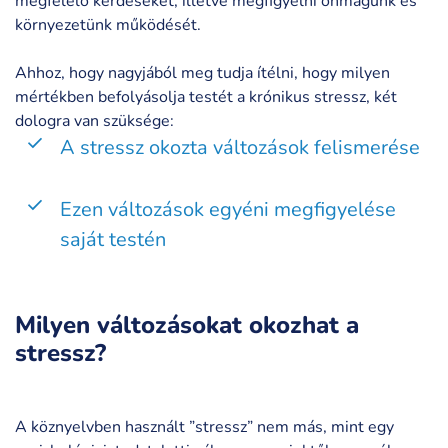
megfelelő kérdéseket, illetve megfigyelni önmagunk és
környezetünk működését.
Ahhoz, hogy nagyjából meg tudja ítélni, hogy milyen
mértékben befolyásolja testét a krónikus stressz, két
dologra van szüksége:
A stressz okozta változások felismerése
Ezen változások egyéni megfigyelése
saját testén
Milyen változásokat okozhat a
stressz?
A köznyelvben használt ”stressz” nem más, mint egy