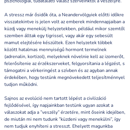
pszichológiai, tudatalatti válasz szerveinktől a veszélyre.
A stressz már ősidők óta, a Neandervölgyiek előtti időkre
visszatekintve is jelen volt az emberek mindennapjaiban a
küzdj vagy menekülj helyzetekben, például mikor szemtől
szemben álltak egy tigrissel, vagy akár egy sebesült
mamut elejtésére készültek. Ezen helyzetek többek
között hatalmas mennyiségű hormont termelnek
(adrenalin, kortizol), melyeknek növelnie kell az izomerőt,
felerősítenie az érzékszerveket, felgyorsítania a légzést, s
támogatni a vérkeringést a szívben és az agyban annak
érdekében, hogy testünk megnövekedett teljesítménnyel
tudjon működni.
Sajnos az evolúció nem tartott lépést a civilizáció
fejlődésével, így napjainkban testünk ugyan azokat a
válaszokat adja a ”veszély” érzetére, mint őseink idejében,
de miután mi nem tudunk ”küzdeni vagy menekülni”, így
nem tudjuk enyhíteni a stresszt. Ehelyett magunkba